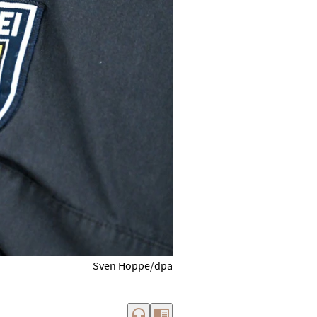
Sven Hoppe/dpa
headphones
chrome_reader_mode