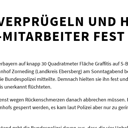
VERPRÜGELN UND 
-MITARBEITER FEST
bayern auf knapp 30 Quadratmeter Fläche Graffitis auf S-B
hnhof Zorneding (Landkreis Ebersberg) am Sonntagabend be
Bundespolizei mitteilte. Demnach hielten sie ihn fest und s
tis unerkannt flüchteten.
Dienst wegen Rückenschmerzen danach abbrechen müssen. F
hofs gesperrt werden, es kam laut Polizei aber nur zu ger
tand geht die Bundespolizei davon aus, dass die vier Unbe