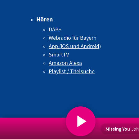
Hören
DAB+
Webradio für Bayern
App (iOS und Android)
SmartTV
Amazon Alexa
Playlist / Titelsuche
Missing You
Joh