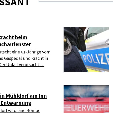
ESSANT
kracht beim
Schaufenster
tscht eine 61-Jährige vom
s Gaspedal und kracht in
Der Unfall verursacht …
in Mühldorf am Inn
- Entwarnung
orf wird eine Bombe