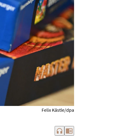
Felix Kästle/dpa
headphones
chrome_reader_mode