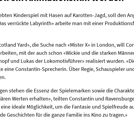
liebten Kinderspiel mit Hasen auf Karotten-Jagd, soll den A
as verrückte Labyrinth» arbeite man mit einer Produktionsf
otland Yard», die Suche nach «Mister X» in London, will Co
eiten, mit der auch schon «Wickie und die starken Männer
pf und Lukas der Lokomotivführer» realisiert wurden. «Die
gte eine Constantin-Sprecherin. Über Regie, Schauspieler 
en.
gen stehen die Essenz der Spielemarken sowie die Charakte
liären Werten erhalten», teilten Constantin und Ravensbur
ine ideale Möglichkeit, um die Fantasie und Spielfreude a
de Geschichten für die ganze Familie ins Kino zu tragen.»