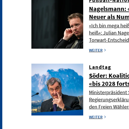
Fußball-Natio
Nagelsmann: «
Neuer als Nu
«Ich bin mega hei
heiß»: Julian Nag
Torwart-Entschei
WEITER
Landtag
Söder: Koaliti
«bis 2028 fort
Ministerpräsident 
Regierungserkläru
den Freien Wählern
WEITER