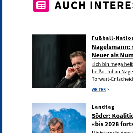
AUCH INTER
Fußball-Natio
Nagelsmann: «
Neuer als Nu
«Ich bin mega hei
heiß»: Julian Nag
Torwart-Entschei
WEITER
Landtag
Söder: Koaliti
«bis 2028 fort
Ministerpräsident 