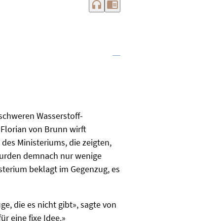
headphones
chrome_reader_mode
nschweren Wasserstoff-
Florian von Brunn wirft
 des Ministeriums, die zeigten,
 wurden demnach nur wenige
sterium beklagt im Gegenzug, es
e, die es nicht gibt», sagte von
r eine fixe Idee.»