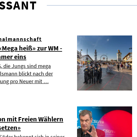
ESSANT
nalmannschaft
Mega heiß» zur WM -
mmer eins
ß, die Jungs sind mega
elsmann blickt nach der
dung pro Neuer mit …
on mit Freien Wählern
setzen»
Söder bekennt sich in seiner