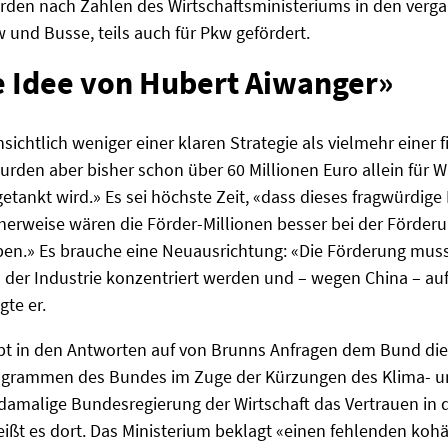
urden nach Zahlen des Wirtschaftsministeriums in den ver
 und Busse, teils auch für Pkw gefördert.
e Idee von Hubert Aiwanger»
ensichtlich weniger einer klaren Strategie als vielmehr einer
wurden aber bisher schon über 60 Millionen Euro allein für 
tankt wird.» Es sei höchste Zeit, «dass dieses fragwürdi
icherweise wären die Förder-Millionen besser bei der Förder
en.» Es brauche eine Neuausrichtung: «Die Förderung muss 
er Industrie konzentriert werden und – wegen China – auf 
te er.
ibt in den Antworten auf von Brunns Anfragen dem Bund die
ogrammen des Bundes im Zuge der Kürzungen des Klima- u
damalige Bundesregierung der Wirtschaft das Vertrauen in 
eißt es dort. Das Ministerium beklagt «einen fehlenden ko