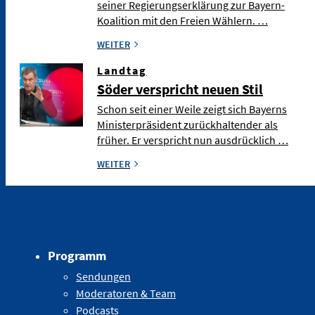
seiner Regierungserklärung zur Bayern-
Koalition mit den Freien Wählern. …
WEITER
Landtag
Söder verspricht neuen Stil
Schon seit einer Weile zeigt sich Bayerns
Ministerpräsident zurückhaltender als
früher. Er verspricht nun ausdrücklich …
WEITER
Programm
Sendungen
Moderatoren & Team
Podcasts