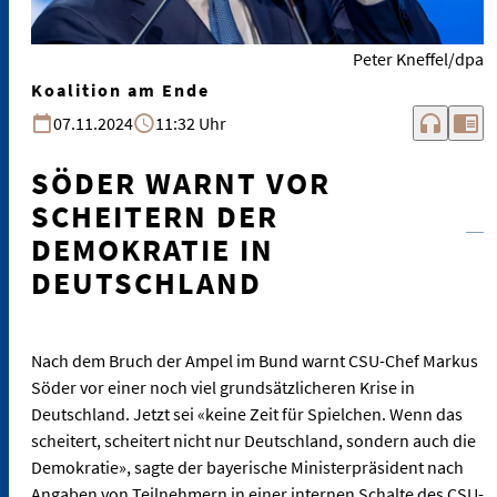
Peter Kneffel/dpa
Koalition am Ende
headphones
chrome_reader_mode
07.11.2024
11:32 Uhr
SÖDER WARNT VOR
SCHEITERN DER
DEMOKRATIE IN
DEUTSCHLAND
Nach dem Bruch der Ampel im Bund warnt CSU-Chef Markus
Söder vor einer noch viel grundsätzlicheren Krise in
Deutschland. Jetzt sei «keine Zeit für Spielchen. Wenn das
scheitert, scheitert nicht nur Deutschland, sondern auch die
Demokratie», sagte der bayerische Ministerpräsident nach
Angaben von Teilnehmern in einer internen Schalte des CSU-