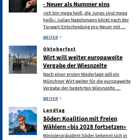
- Neuer als Nummer eins
«Ich bin mega heiß, die Jungs sind mega
heiß»: Julian Nagelsmann blickt nach der
Torwart-Entscheidung pro Neuer mit …
WEITER
Oktoberfest
Wirt will weiter europaweite
Vergabe der Wiesnzelte
Nach einer ersten Niederlage will ein
Münchner Wirt weiter für die europaweite
Vergabe der begehrten Wiesnzelte …
WEITER
Landtag
Söder: Koalition mit Freien
Wählern «bis 2028 fortsetzen»
Ministerpräsident Söder bekennt sich in