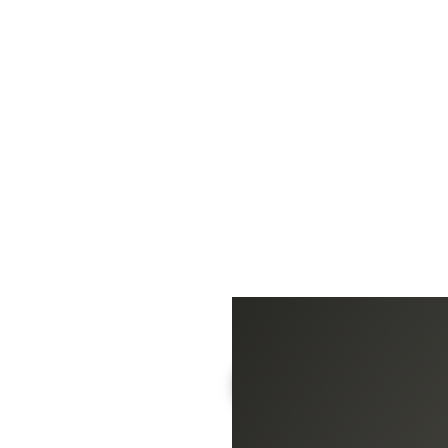
So klingt
JETZT LIVE HÖR
Fleetwood Mac