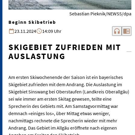
Sebastian Pieknik/NEWS5/dpa
Beginn Skibetrieb
headphones
chrome_reader_mode
23.11.2024
14:09 Uhr
SKIGEBIET ZUFRIEDEN MIT
AUSLASTUNG
Am ersten Skiwochenende der Saison ist ein bayerisches
Skigebiet zufrieden mit dem Andrang. Die Auslastung im
Skigebiet Sinswang bei Oberstaufen (Landkreis Oberallgäu)
sei wie immer am ersten Skitag gewesen, teilte eine
Sprecherin des Gebiets mit. Am Samstagvormittag war
demnach «einiges los», über Mittag etwas weniger,
nachmittags rechnete die Sprecherin wieder mit mehr
Andrang. Das Gebiet im Allgäu eröffnete nach eigenen