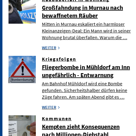
Großfahndung in Murnau nach
bewaffnetem Räuber
Mitten in Murnau eskaliert ein harmloser
Kleinanzeigen-Deal: Ein Mann wird in seiner
Wohnung brutal überfallen. Warum die …
WEITER
Kriegsfolgen
Fliegerbombe in Mühldorf am Inn
ungefährlich - Entwarnung
Am Bahnhof Mühldorf wird eine Bombe
gefunden. Sicherheitshalber dürfen keine
Züge fahren. Am späten Abend gibt es …
WEITER
Kommunen
Kempten zieht Konsequenzen
nach Millionen-Diebstahl