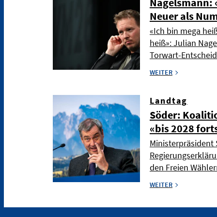
Nagelsmann: «
Neuer als Nu
«Ich bin mega hei
heiß»: Julian Nag
Torwart-Entschei
WEITER
Landtag
Söder: Koaliti
«bis 2028 fort
Ministerpräsident 
Regierungserkläru
den Freien Wählern
WEITER