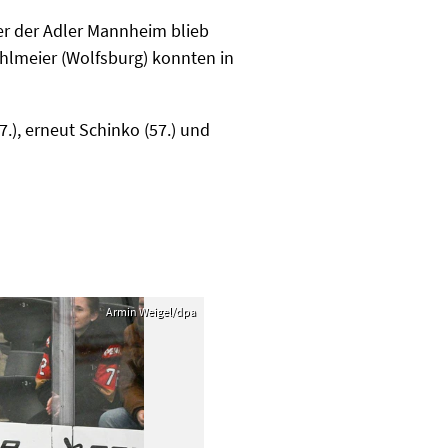
per der Adler Mannheim blieb
hlmeier (Wolfsburg) konnten in
.), erneut Schinko (57.) und
Armin Weigel/dpa