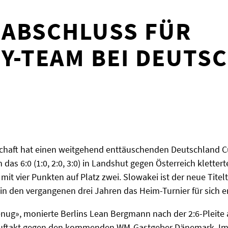
 ABSCHLUSS FÜR
Y-TEAM BEI DEUTS
chaft hat einen weitgehend enttäuschenden Deutschland C
 das 6:0 (1:0, 2:0, 3:0) in Landshut gegen Österreich klett
 mit vier Punkten auf Platz zwei. Slowakei ist der neue Tit
n den vergangenen drei Jahren das Heim-Turnier für sich e
genug», monierte Berlins Lean Bergmann nach der 2:6-Pleit
ftakt gegen den kommenden WM-Gastgeber Dänemark. Imme