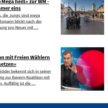
Mega heiß» zur WM -
mmer eins
ß, die Jungs sind mega
elsmann blickt nach der
dung pro Neuer mit …
on mit Freien Wählern
setzen»
Söder bekennt sich in seiner
ng zur Bayern-Koalition mit
. Auffällig ist die …