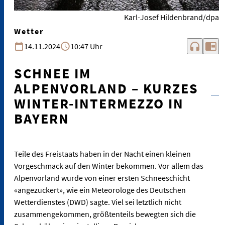
Karl-Josef Hildenbrand/dpa
Wetter
headphones
chrome_reader_mode
14.11.2024
10:47 Uhr
SCHNEE IM
ALPENVORLAND – KURZES
WINTER-INTERMEZZO IN
BAYERN
Teile des Freistaats haben in der Nacht einen kleinen
Vorgeschmack auf den Winter bekommen. Vor allem das
Alpenvorland wurde von einer ersten Schneeschicht
«angezuckert», wie ein Meteorologe des Deutschen
Wetterdienstes (DWD) sagte. Viel sei letztlich nicht
zusammengekommen, größtenteils bewegten sich die