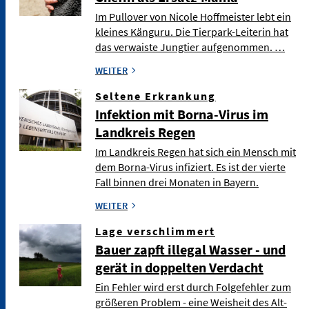
Im Pullover von Nicole Hoffmeister lebt ein
kleines Känguru. Die Tierpark-Leiterin hat
das verwaiste Jungtier aufgenommen. …
WEITER
Seltene Erkrankung
Infektion mit Borna-Virus im
Landkreis Regen
Im Landkreis Regen hat sich ein Mensch mit
dem Borna-Virus infiziert. Es ist der vierte
Fall binnen drei Monaten in Bayern.
WEITER
Lage verschlimmert
Bauer zapft illegal Wasser - und
gerät in doppelten Verdacht
Ein Fehler wird erst durch Folgefehler zum
größeren Problem - eine Weisheit des Alt-