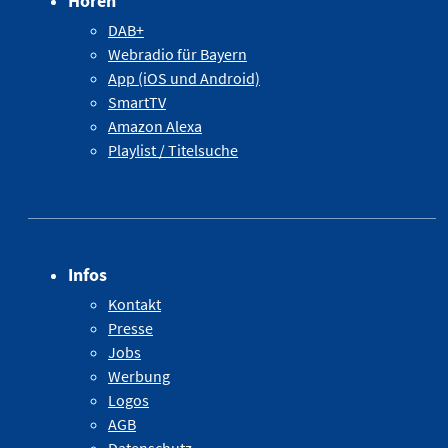
Hören
DAB+
Webradio für Bayern
App (iOS und Android)
SmartTV
Amazon Alexa
Playlist / Titelsuche
Infos
Kontakt
Presse
Jobs
Werbung
Logos
AGB