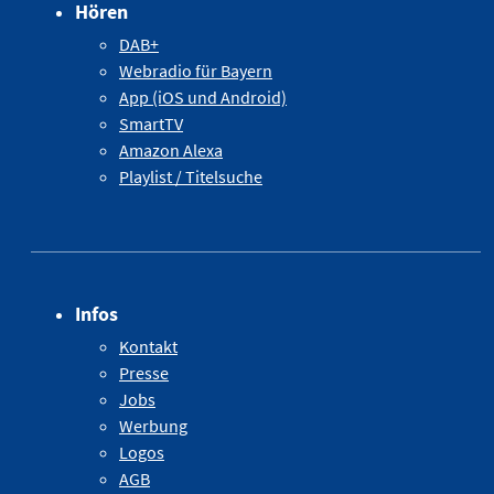
Hören
DAB+
Webradio für Bayern
App (iOS und Android)
SmartTV
Amazon Alexa
Playlist / Titelsuche
Infos
Kontakt
Presse
Jobs
Werbung
Logos
AGB