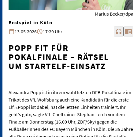
Marius Becker/dpa
Endspiel in Köln
headphones
chrome_reader_mode
13.05.2026
17:29 Uhr
POPP FIT FÜR
POKALFINALE – RÄTSEL
UM STARTELF-EINSATZ
Alexandra Popp ist in ihrem wohl letzten DFB-Pokalfinale im
Trikot des VfL Wolfsburg auch eine Kandidatin für die erste
Elf. «Poppi ist dabei, hat die letzten Einheiten trainiert. Ihr
geht's gut», sagte VfL-Cheftrainer Stephan Lerch vor dem
Finale am Donnerstag (16.00 Uhr, ZDF/Sky) gegen die
Fußballerinnen des FC Bayern München in Köln. Die 35 Jahre
alte Popp sei demnach «auch eine Option für die Startelf».