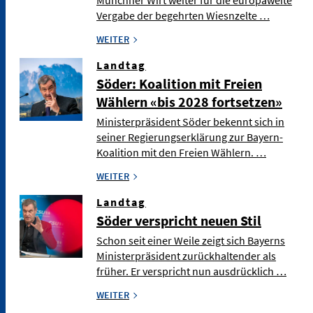
Münchner Wirt weiter für die europaweite
Vergabe der begehrten Wiesnzelte …
WEITER
Landtag
Söder: Koalition mit Freien
Wählern «bis 2028 fortsetzen»
Ministerpräsident Söder bekennt sich in
seiner Regierungserklärung zur Bayern-
Koalition mit den Freien Wählern. …
WEITER
Landtag
Söder verspricht neuen Stil
Schon seit einer Weile zeigt sich Bayerns
Ministerpräsident zurückhaltender als
früher. Er verspricht nun ausdrücklich …
WEITER