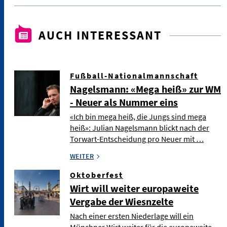
AUCH INTERESSANT
Fußball-Nationalmannschaft
Nagelsmann: «Mega heiß» zur WM
- Neuer als Nummer eins
«Ich bin mega heiß, die Jungs sind mega
heiß»: Julian Nagelsmann blickt nach der
Torwart-Entscheidung pro Neuer mit …
WEITER
Oktoberfest
Wirt will weiter europaweite
Vergabe der Wiesnzelte
Nach einer ersten Niederlage will ein