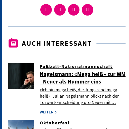
AUCH INTERESSANT
Fußball-Nationalmannschaft
Nagelsmann: «Mega heiß» zur WM
- Neuer als Nummer eins
«Ich bin mega heiß, die Jungs sind mega
heiß»: Julian Nagelsmann blickt nach der
Torwart-Entscheidung pro Neuer mit …
WEITER
Oktoberfest