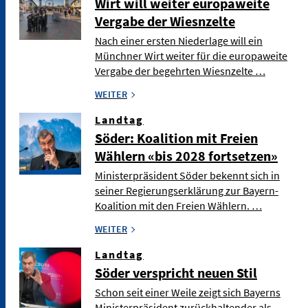
Wirt will weiter europaweite
Vergabe der Wiesnzelte
Nach einer ersten Niederlage will ein
Münchner Wirt weiter für die europaweite
Vergabe der begehrten Wiesnzelte …
WEITER
Landtag
Söder: Koalition mit Freien
Wählern «bis 2028 fortsetzen»
Ministerpräsident Söder bekennt sich in
seiner Regierungserklärung zur Bayern-
Koalition mit den Freien Wählern. …
WEITER
Landtag
Söder verspricht neuen Stil
Schon seit einer Weile zeigt sich Bayerns
Ministerpräsident zurückhaltender als