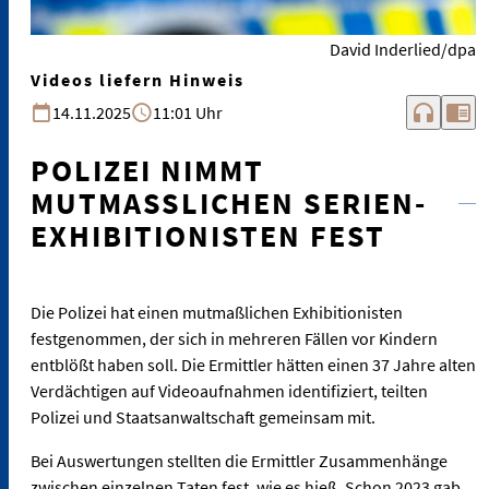
David Inderlied/dpa
Videos liefern Hinweis
headphones
chrome_reader_mode
14.11.2025
11:01 Uhr
POLIZEI NIMMT
MUTMASSLICHEN SERIEN-E
XHIBITIONISTEN FEST
Die Polizei hat einen mutmaßlichen Exhibitionisten
festgenommen, der sich in mehreren Fällen vor Kindern
entblößt haben soll. Die Ermittler hätten einen 37 Jahre alten
Verdächtigen auf Videoaufnahmen identifiziert, teilten
Polizei und Staatsanwaltschaft gemeinsam mit.
Bei Auswertungen stellten die Ermittler Zusammenhänge
zwischen einzelnen Taten fest, wie es hieß. Schon 2023 gab