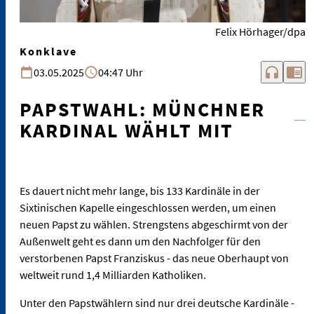
Felix Hörhager/dpa
Konklave
headphones
chrome_reader_mode
03.05.2025
04:47 Uhr
PAPSTWAHL: MÜNCHNER
KARDINAL WÄHLT MIT
Es dauert nicht mehr lange, bis 133 Kardinäle in der
Sixtinischen Kapelle eingeschlossen werden, um einen
neuen Papst zu wählen. Strengstens abgeschirmt von der
Außenwelt geht es dann um den Nachfolger für den
verstorbenen Papst Franziskus - das neue Oberhaupt von
weltweit rund 1,4 Milliarden Katholiken.
Unter den Papstwählern sind nur drei deutsche Kardinäle -