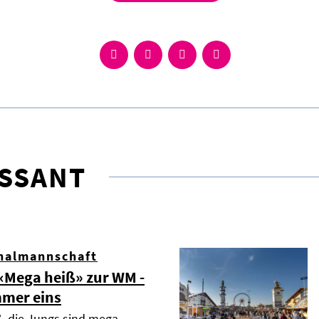
ESSANT
nalmannschaft
Mega heiß» zur WM -
mmer eins
ß, die Jungs sind mega