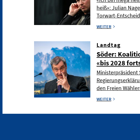
heiß»: Julian Nag
Torwart-Entschei
WEITER
Landtag
Söder: Koaliti
«bis 2028 fort
Ministerpräsident 
Regierungserkläru
den Freien Wählern
WEITER