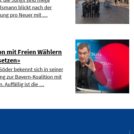
elsmann blickt nach der
dung pro Neuer mit …
on mit Freien Wählern
setzen»
Söder bekennt sich in seiner
ng zur Bayern-Koalition mit
. Auffällig ist die …