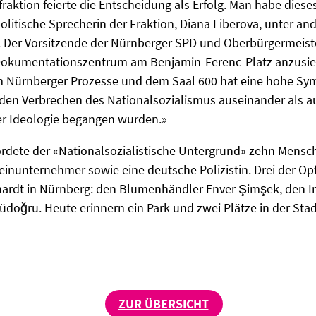
aktion feierte die Entscheidung als Erfolg. Man habe dieses 
olitische Sprecherin der Fraktion, Diana Liberova, unter an
 Der Vorsitzende der Nürnberger SPD und Oberbürgermeist
as Dokumentationszentrum am Benjamin-Ferenc-Platz anzusie
Nürnberger Prozesse und dem Saal 600 hat eine hohe Symb
 den Verbrechen des Nationalsozialismus auseinander als a
r Ideologie begangen wurden.»
dete der «Nationalsozialistische Untergrund» zehn Mensc
inunternehmer sowie eine deutsche Polizistin. Drei der Opf
dt in Nürnberg: den Blumenhändler Enver Şimşek, den Imb
oǧru. Heute erinnern ein Park und zwei Plätze in der Stadt
ZUR ÜBERSICHT