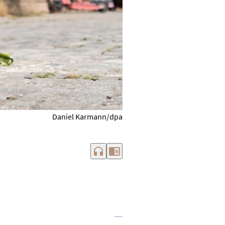
Daniel Karmann/dpa
headphones
chrome_reader_mode