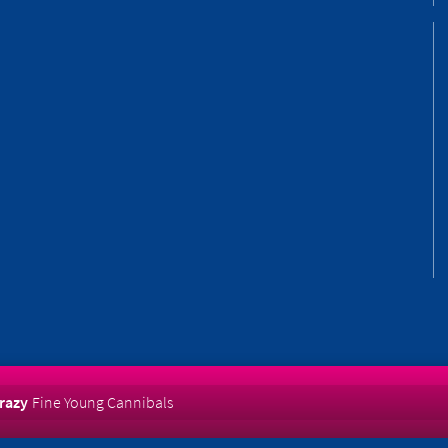
razy
Fine Young Cannibals