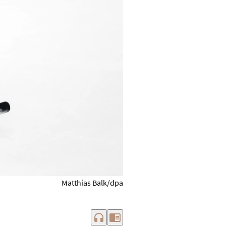
Matthias Balk/dpa
headphones
chrome_reader_mode