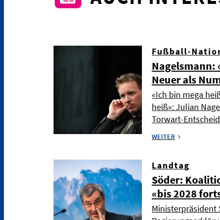
Fußball-Natio
Nagelsmann: «
Neuer als Nu
«Ich bin mega hei
heiß»: Julian Nag
Torwart-Entschei
WEITER
Landtag
Söder: Koaliti
«bis 2028 fort
Ministerpräsident 