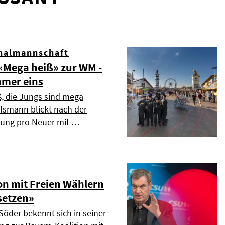
nalmannschaft
Mega heiß» zur WM -
mmer eins
ß, die Jungs sind mega
elsmann blickt nach der
dung pro Neuer mit …
on mit Freien Wählern
setzen»
Söder bekennt sich in seiner