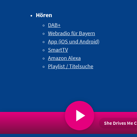
Hören
DAB+
Webradio für Bayern
App (iOS und Android)
SmartTV
Amazon Alexa
Playlist / Titelsuche
She Drives Me C