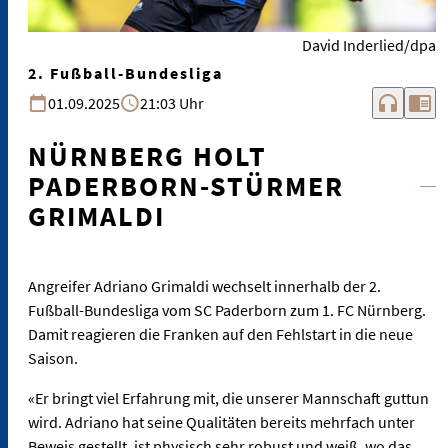
David Inderlied/dpa
2. Fußball-Bundesliga
headphones
chrome_reader_mode
01.09.2025
21:03 Uhr
NÜRNBERG HOLT
PADERBORN-STÜRMER
GRIMALDI
Angreifer Adriano Grimaldi wechselt innerhalb der 2.
Fußball-Bundesliga vom SC Paderborn zum 1. FC Nürnberg.
Damit reagieren die Franken auf den Fehlstart in die neue
Saison.
«Er bringt viel Erfahrung mit, die unserer Mannschaft guttun
wird. Adriano hat seine Qualitäten bereits mehrfach unter
Beweis gestellt, ist physisch sehr robust und weiß, wo das