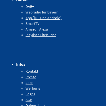
DAB+
Webradio für Bayern
App (iOS und Android)
SmartTV
Amazon Alexa
Playlist / Titelsuche
Infos
Kontakt
Presse
Jobs
Werbung
Logos
AGB
Datenschutz