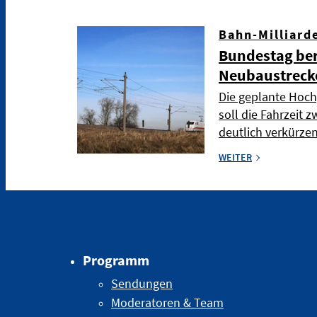
Bahn-Milliard
Bundestag ber
Neubaustreck
Die geplante Hoch
soll die Fahrzeit
deutlich verkürze
WEITER
Programm
Sendungen
Moderatoren & Team