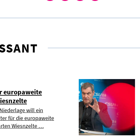
ESSANT
er europaweite
iesnzelte
Niederlage will ein
ter für die europaweite
hrten Wiesnzelte …