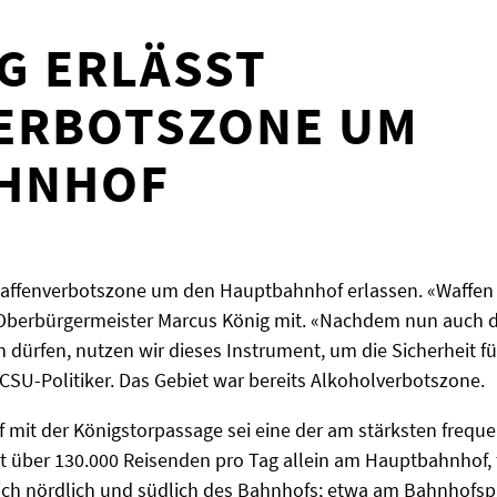
G ERLÄSST
ERBOTSZONE UM
HNHOF
Waffenverbotszone um den Hauptbahnhof erlassen. «Waffen 
te Oberbürgermeister Marcus König mit. «Nachdem nun auc
dürfen, nutzen wir dieses Instrument, um die Sicherheit f
 CSU-Politiker. Das Gebiet war bereits Alkoholverbotszone.
mit der Königstorpassage sei eine der am stärksten freque
t über 130.000 Reisenden pro Tag allein am Hauptbahnhof, te
ich nördlich und südlich des Bahnhofs; etwa am Bahnhofsp