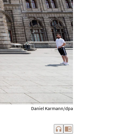
Daniel Karmann/dpa
headphones
chrome_reader_mode