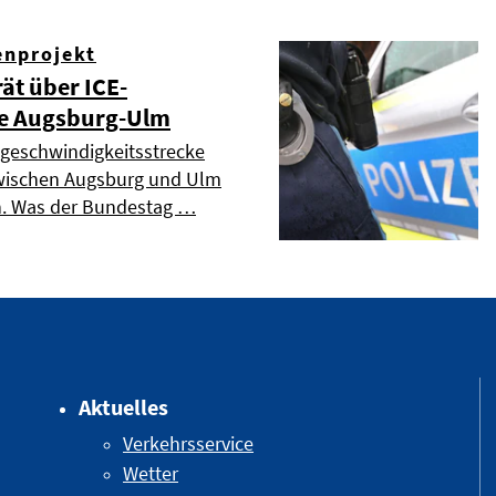
enprojekt
ät über ICE-
e Augsburg-Ulm
geschwindigkeitsstrecke
 zwischen Augsburg und Ulm
n. Was der Bundestag …
Aktuelles
Verkehrsservice
Wetter