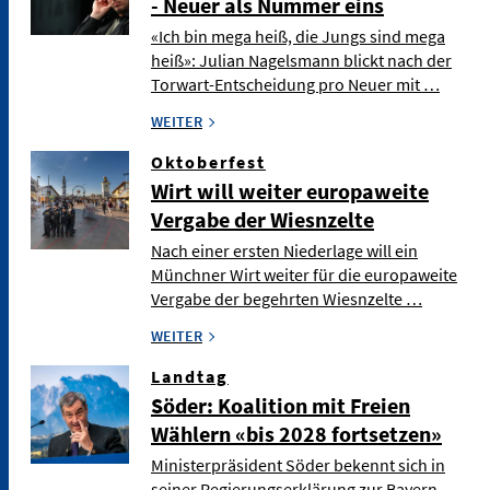
- Neuer als Nummer eins
«Ich bin mega heiß, die Jungs sind mega
heiß»: Julian Nagelsmann blickt nach der
Torwart-Entscheidung pro Neuer mit …
WEITER
Oktoberfest
Wirt will weiter europaweite
Vergabe der Wiesnzelte
Nach einer ersten Niederlage will ein
Münchner Wirt weiter für die europaweite
Vergabe der begehrten Wiesnzelte …
WEITER
Landtag
Söder: Koalition mit Freien
Wählern «bis 2028 fortsetzen»
Ministerpräsident Söder bekennt sich in
seiner Regierungserklärung zur Bayern-