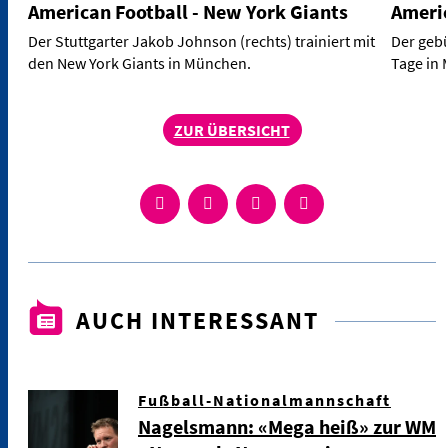
American Football - New York Giants
Americ
Der Stuttgarter Jakob Johnson (rechts) trainiert mit
Der gebü
den New York Giants in München.
Tage in
ZUR ÜBERSICHT
AUCH INTERESSANT
Fußball-Nationalmannschaft
Nagelsmann: «Mega heiß» zur WM