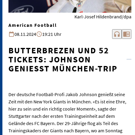
Karl-Josef Hildenbrand/dpa
American Football
headphones
chrome_reader_mode
08.11.2024
19:21 Uhr
BUTTERBREZEN UND 52
TICKETS: JOHNSON
GENIESST MÜNCHEN-TRIP
Der deutsche Football-Profi Jakob Johnson genießt seine
Zeit mit den New York Giants in München. «Es ist eine Ehre,
hier zu sein und ein richtig cooler Moment», sagte der
Stuttgarter nach der ersten Trainingseinheit auf dem
Gelände des FC Bayern. Der 29-Jährige flog als Teil des
Trainingskaders der Giants nach Bayern, wo am Sonntag