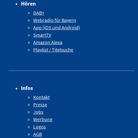
Hören
DAB+
Webradio für Bayern
App (iOS und Android)
SmartTV
Amazon Alexa
Playlist / Titelsuche
Infos
Kontakt
Presse
Jobs
Werbung
Logos
AGB