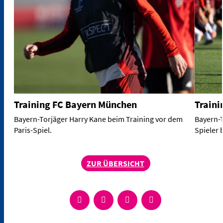
Training FC Bayern München
Traini
Bayern-Torjäger Harry Kane beim Training vor dem
Bayern-
Paris-Spiel.
Spieler 
ZUR ÜBERSICHT