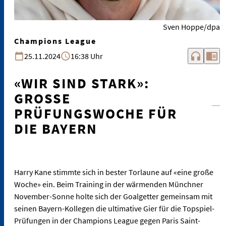
Sven Hoppe/dpa
Champions League
headphones
chrome_reader_mode
25.11.2024
16:38 Uhr
«WIR SIND STARK»:
GROSSE P
RÜFUNGSWOCHE FÜR D
IE BAYERN
Harry Kane stimmte sich in bester Torlaune auf «eine große
Woche» ein. Beim Training in der wärmenden Münchner
November-Sonne holte sich der Goalgetter gemeinsam mit
seinen Bayern-Kollegen die ultimative Gier für die Topspiel-
Prüfungen in der Champions League gegen Paris Saint-