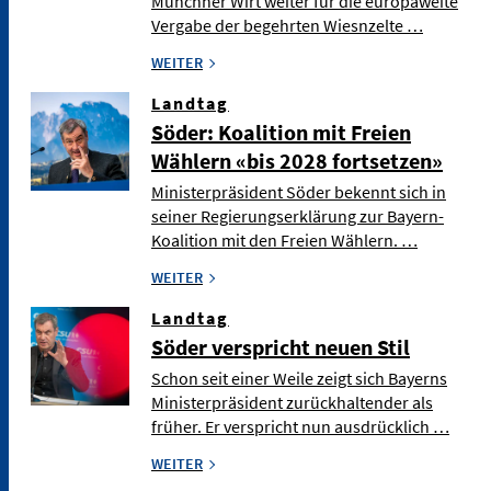
Münchner Wirt weiter für die europaweite
Vergabe der begehrten Wiesnzelte …
WEITER
Landtag
Söder: Koalition mit Freien
Wählern «bis 2028 fortsetzen»
Ministerpräsident Söder bekennt sich in
seiner Regierungserklärung zur Bayern-
Koalition mit den Freien Wählern. …
WEITER
Landtag
Söder verspricht neuen Stil
Schon seit einer Weile zeigt sich Bayerns
Ministerpräsident zurückhaltender als
früher. Er verspricht nun ausdrücklich …
WEITER