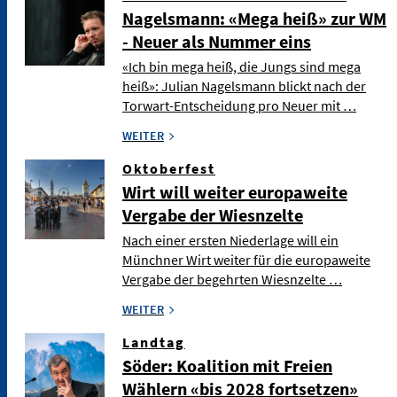
Nagelsmann: «Mega heiß» zur WM
- Neuer als Nummer eins
«Ich bin mega heiß, die Jungs sind mega
heiß»: Julian Nagelsmann blickt nach der
Torwart-Entscheidung pro Neuer mit …
WEITER
Oktoberfest
Wirt will weiter europaweite
Vergabe der Wiesnzelte
Nach einer ersten Niederlage will ein
Münchner Wirt weiter für die europaweite
Vergabe der begehrten Wiesnzelte …
WEITER
Landtag
Söder: Koalition mit Freien
Wählern «bis 2028 fortsetzen»