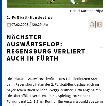
Daniel Karmann/dpa
2. Fußball-Bundesliga
headphones
chrome_reader_mode
07.02.2025
20:29 Uhr
NÄCHSTER
AUSWÄRTSFLOP:
REGENSBURG VERLIERT
AUCH IN FÜRTH
Die eklatante Auswärtsschwäche des Tabellenletzten SSV
Jahn Regensburg hat in der 2. Fußball-Bundesliga auch im
bayerischen Duell bei der SpVgg Greuther Fürth angehalten.
Die Oberpfälzer verloren am 21. Spieltag trotz einer 1:0-
Führung mit 1:2 (1:2) im Ronhof. Ein Auswärtspunkt aus zehn