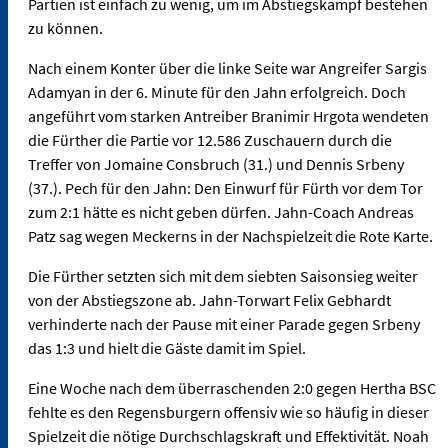
Partien ist einfach zu wenig, um im Abstiegskampf bestehen
zu können.
Nach einem Konter über die linke Seite war Angreifer Sargis
Adamyan in der 6. Minute für den Jahn erfolgreich. Doch
angeführt vom starken Antreiber Branimir Hrgota wendeten
die Fürther die Partie vor 12.586 Zuschauern durch die
Treffer von Jomaine Consbruch (31.) und Dennis Srbeny
(37.). Pech für den Jahn: Den Einwurf für Fürth vor dem Tor
zum 2:1 hätte es nicht geben dürfen. Jahn-Coach Andreas
Patz sag wegen Meckerns in der Nachspielzeit die Rote Karte.
Die Fürther setzten sich mit dem siebten Saisonsieg weiter
von der Abstiegszone ab. Jahn-Torwart Felix Gebhardt
verhinderte nach der Pause mit einer Parade gegen Srbeny
das 1:3 und hielt die Gäste damit im Spiel.
Eine Woche nach dem überraschenden 2:0 gegen Hertha BSC
fehlte es den Regensburgern offensiv wie so häufig in dieser
Spielzeit die nötige Durchschlagskraft und Effektivität. Noah