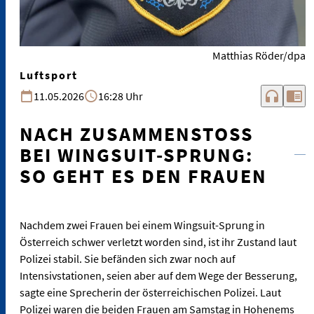
Matthias Röder/dpa
Luftsport
headphones
chrome_reader_mode
11.05.2026
16:28 Uhr
NACH ZUSAMMENSTOSS B
EI WINGSUIT-SPRUNG: S
O GEHT ES DEN FRAUEN
Nachdem zwei Frauen bei einem Wingsuit-Sprung in
Österreich schwer verletzt worden sind, ist ihr Zustand laut
Polizei stabil. Sie befänden sich zwar noch auf
Intensivstationen, seien aber auf dem Wege der Besserung,
sagte eine Sprecherin der österreichischen Polizei. Laut
Polizei waren die beiden Frauen am Samstag in Hohenems