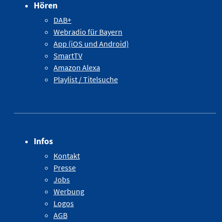
Hören
DAB+
Webradio für Bayern
App (iOS und Android)
SmartTV
Amazon Alexa
Playlist / Titelsuche
Infos
Kontakt
Presse
Jobs
Werbung
Logos
AGB