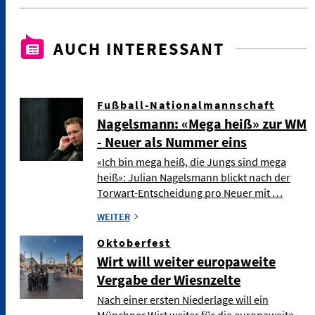
AUCH INTERESSANT
Fußball-Nationalmannschaft
Nagelsmann: «Mega heiß» zur WM
- Neuer als Nummer eins
«Ich bin mega heiß, die Jungs sind mega
heiß»: Julian Nagelsmann blickt nach der
Torwart-Entscheidung pro Neuer mit …
WEITER
Oktoberfest
Wirt will weiter europaweite
Vergabe der Wiesnzelte
Nach einer ersten Niederlage will ein
Münchner Wirt weiter für die europaweite