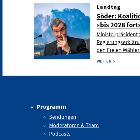
Landtag
Söder: Koaliti
«bis 2028 fort
Ministerpräsident 
Regierungserkläru
den Freien Wählern
WEITER
Programm
Sendungen
Moderatoren & Team
Podcasts