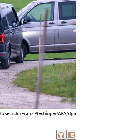
tokerschi/Franz Plechinger/APA/dpa
headphones
chrome_reader_mode