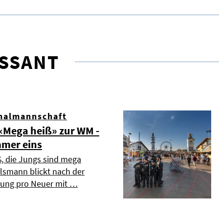
ESSANT
nalmannschaft
Mega heiß» zur WM -
mmer eins
ß, die Jungs sind mega
elsmann blickt nach der
dung pro Neuer mit …