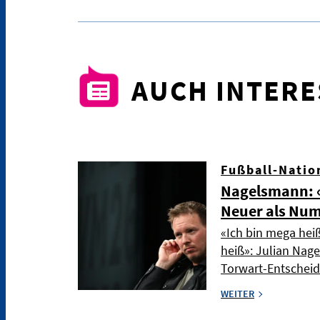
AUCH INTER
Fußball-Natio
Nagelsmann: «
Neuer als Nu
«Ich bin mega hei
heiß»: Julian Nag
Torwart-Entschei
WEITER