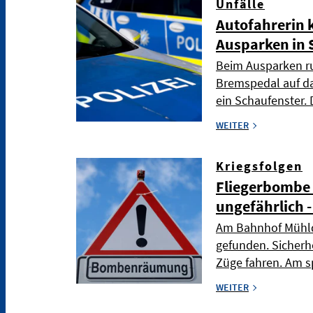
Unfälle
Autofahrerin 
Ausparken in 
Beim Ausparken ru
Bremspedal auf da
ein Schaufenster. 
WEITER
Kriegsfolgen
Fliegerbombe 
ungefährlich 
Am Bahnhof Mühld
gefunden. Sicherh
Züge fahren. Am s
WEITER