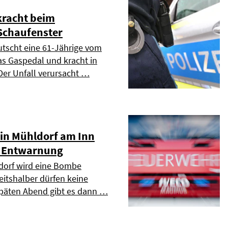
kracht beim
Schaufenster
tscht eine 61-Jährige vom
s Gaspedal und kracht in
Der Unfall verursacht …
in Mühldorf am Inn
- Entwarnung
orf wird eine Bombe
eitshalber dürfen keine
päten Abend gibt es dann …