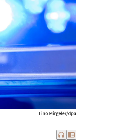
Lino Mirgeler/dpa
headphones
chrome_reader_mode