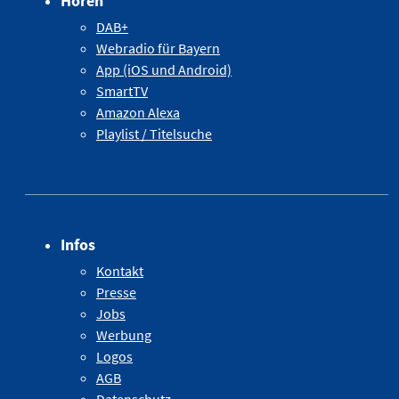
Hören
DAB+
Webradio für Bayern
App (iOS und Android)
SmartTV
Amazon Alexa
Playlist / Titelsuche
Infos
Kontakt
Presse
Jobs
Werbung
Logos
AGB
Datenschutz