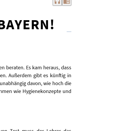
headphones
chrome_reader_mode
BAYERN!
en beraten. Es kam heraus, dass
den. Außerdem gibt es künftig in
– unabhängig davon, wie hoch die
ahmen wie Hygienekonzepte und
iven Test muss der Lehrer das