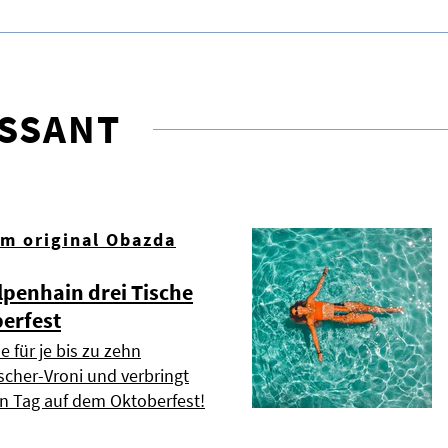
ESSANT
om original Obazda
lpenhain drei Tische
erfest
e für je bis zu zehn
scher-Vroni und verbringt
n Tag auf dem Oktoberfest!