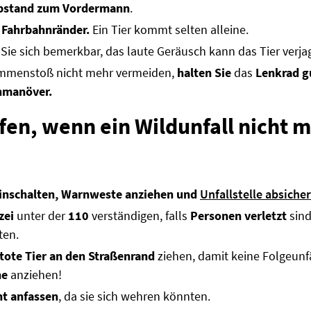
bstand zum Vordermann
.
e
Fahrbahnränder.
Ein Tier kommt selten alleine.
Sie sich bemerkbar, das laute Geräusch kann das Tier verja
sammenstoß nicht mehr vermeiden,
halten Sie
das
Lenkrad g
hmanöver.
lfen, wenn ein Wildunfall nicht
inschalten, Warnweste anziehen und
Unfallstelle absiche
zei
unter der
110
verständigen, falls
Personen verletzt
sind
ten.
tote Tier an den Straßenrand
ziehen, damit keine Folgeunfä
he
anziehen!
ht anfassen
, da sie sich wehren könnten.