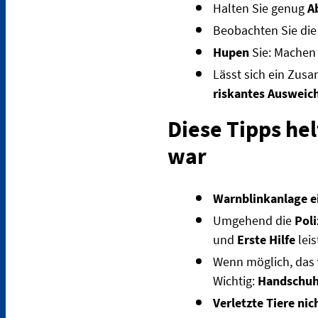
Halten Sie genug
A
Beobachten Sie di
Hupen
Sie: Machen 
Lässt sich ein Zu
riskantes Ausweic
Diese Tipps he
war
Warnblinkanlage e
Umgehend die
Poli
und
Erste Hilfe
leis
Wenn möglich, das
Wichtig:
Handschu
Verletzte Tiere nic