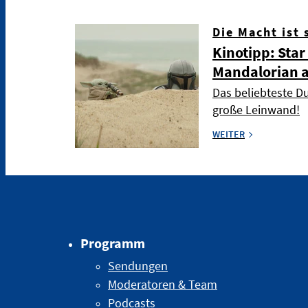
Die Macht ist 
Kinotipp: Star
Mandalorian 
Das beliebteste Du
große Leinwand!
WEITER
Programm
Sendungen
Moderatoren & Team
Podcasts