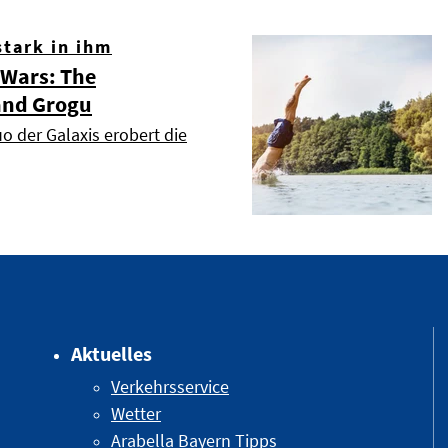
stark in ihm
 Wars: The
and Grogu
o der Galaxis erobert die
Aktuelles
Verkehrsservice
Wetter
Arabella Bayern Tipps