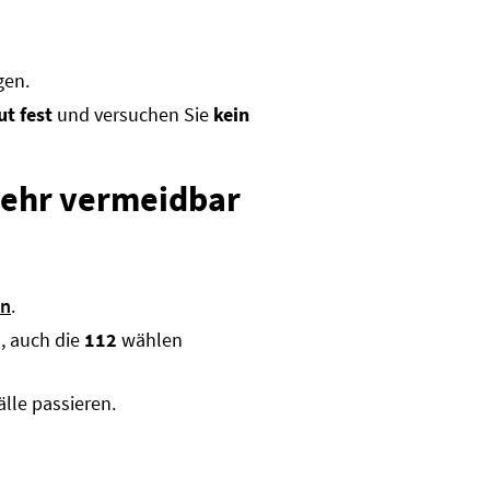
gen.
ut fest
und versuchen Sie
kein
 mehr vermeidbar
rn
.
, auch die
112
wählen
lle passieren.