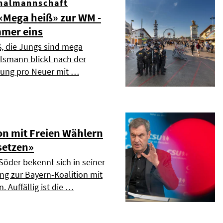
nalmannschaft
Mega heiß» zur WM -
mmer eins
ß, die Jungs sind mega
elsmann blickt nach der
dung pro Neuer mit …
on mit Freien Wählern
setzen»
Söder bekennt sich in seiner
ng zur Bayern-Koalition mit
. Auffällig ist die …