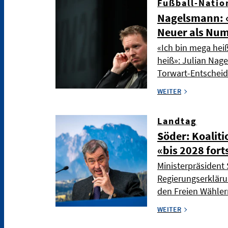
Fußball-Natio
Nagelsmann: «
Neuer als Nu
«Ich bin mega hei
heiß»: Julian Nag
Torwart-Entschei
WEITER
Landtag
Söder: Koaliti
«bis 2028 fort
Ministerpräsident 
Regierungserkläru
den Freien Wählern
WEITER