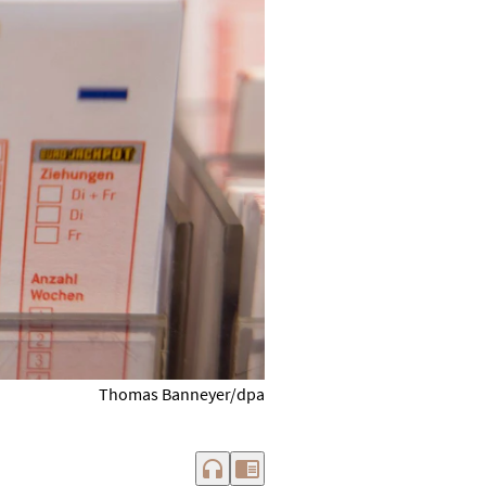
Thomas Banneyer/dpa
headphones
chrome_reader_mode