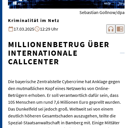
Sebastian Gollnow/dpa
Kriminalität im Netz
headphones
chrome_reader_mode
17.03.2025
12:29 Uhr
MILLIONENBETRUG ÜBER
INTERNATIONALE
CALLCENTER
Die bayerische Zentralstelle Cybercrime hat Anklage gegen
den mutmaßlichen Kopf eines Netzwerks von Online-
Betrügern erhoben. Er soll verantwortlich dafür sein, dass
105 Menschen um rund 7,6 Millionen Euro geprellt wurden.
Das Dunkelfeld sei jedoch groß. Weltweit sei von einem
deutlich höheren Gesamtschaden auszugehen, teilte die
Spezial-Staatsanwaltschaft in Bamberg mit. Einige Mittäter