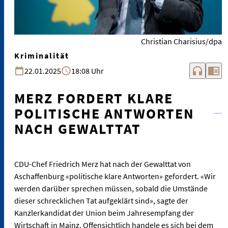
Christian Charisius/dpa
Kriminalität
headphones
chrome_reader_mode
22.01.2025
18:08 Uhr
MERZ FORDERT KLARE
POLITISCHE ANTWORTEN
NACH GEWALTTAT
CDU-Chef Friedrich Merz hat nach der Gewalttat von
Aschaffenburg «politische klare Antworten» gefordert. «Wir
werden darüber sprechen müssen, sobald die Umstände
dieser schrecklichen Tat aufgeklärt sind», sagte der
Kanzlerkandidat der Union beim Jahresempfang der
Wirtschaft in Mainz. Offensichtlich handele es sich bei dem