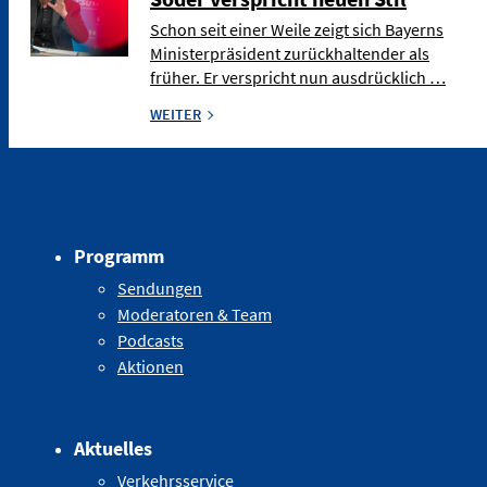
Schon seit einer Weile zeigt sich Bayerns
Ministerpräsident zurückhaltender als
früher. Er verspricht nun ausdrücklich …
WEITER
Programm
Sendungen
Moderatoren & Team
Podcasts
Aktionen
Aktuelles
Verkehrsservice