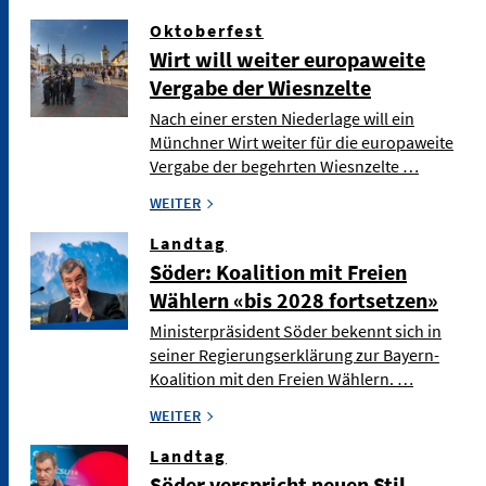
Oktoberfest
Wirt will weiter europaweite
Vergabe der Wiesnzelte
Nach einer ersten Niederlage will ein
Münchner Wirt weiter für die europaweite
Vergabe der begehrten Wiesnzelte …
WEITER
Landtag
Söder: Koalition mit Freien
Wählern «bis 2028 fortsetzen»
Ministerpräsident Söder bekennt sich in
seiner Regierungserklärung zur Bayern-
Koalition mit den Freien Wählern. …
WEITER
Landtag
Söder verspricht neuen Stil