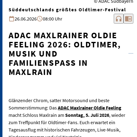
© ADAC Südbayern
Süddeutschlands größtes Oldtimer-Festival
headphones
chrome_reader_mode
26.06.2026
08:00 Uhr
ADAC MAXLRAINER OLDIE
FEELING 2026: OLDTIMER,
MUSIK UND
FAMILIENSPASS IN M
AXLRAIN
Glänzender Chrom, satter Motorsound und beste
Sommerstimmung: Das
ADAC Maxlrainer Oldie Feeling
macht Schloss Maxlrain am
Sonntag, 5. Juli 2026
, wieder
zum Treffpunkt für Oldtimer-Fans. Euch erwartet ein
Tagesausflug mit historischen Fahrzeugen, Live-Musik,