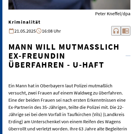
Peter Kneffel/dpa
Kriminalität
headphones
chrome_reader_mode
21.05.2025
16:08 Uhr
MANN WILL MUTMASSLICH E
X-FREUNDIN Ü
BERFAHREN - U-HAFT
Ein Mann hat in Oberbayern laut Polizei mutmaßlich
versucht, zwei Frauen auf einem Waldweg zu überfahren.
Eine der beiden Frauen sei nach ersten Erkenntnissen eine
Ex-Partnerin des 35-Jährigen, teilte die Polizei mit. Die 22-
Jährige sei bei dem Vorfall in Taufkirchen (Vils) (Landkreis
Erding) am Unterschenkel von einem Reifen des Wagens
überrollt und verletzt worden. Ihre 63 Jahre alte Begleiterin