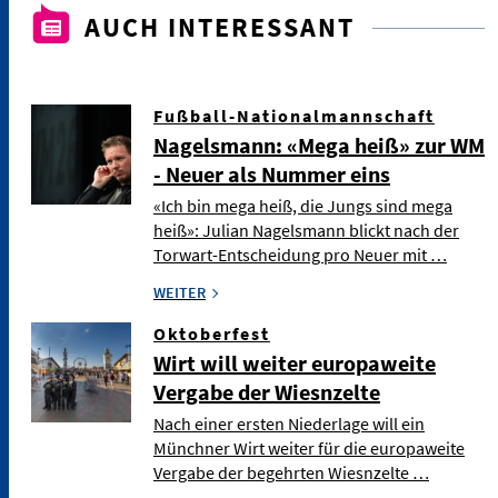
AUCH INTERESSANT
Fußball-Nationalmannschaft
Nagelsmann: «Mega heiß» zur WM
- Neuer als Nummer eins
«Ich bin mega heiß, die Jungs sind mega
heiß»: Julian Nagelsmann blickt nach der
Torwart-Entscheidung pro Neuer mit …
WEITER
Oktoberfest
Wirt will weiter europaweite
Vergabe der Wiesnzelte
Nach einer ersten Niederlage will ein
Münchner Wirt weiter für die europaweite
Vergabe der begehrten Wiesnzelte …