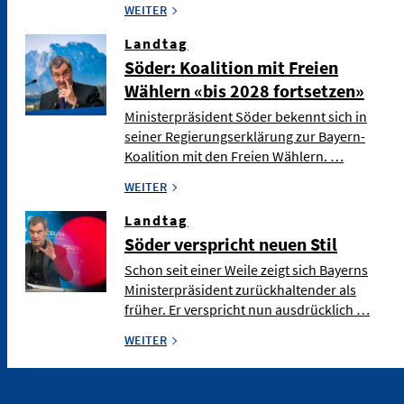
WEITER
Landtag
Söder: Koalition mit Freien
Wählern «bis 2028 fortsetzen»
Ministerpräsident Söder bekennt sich in
seiner Regierungserklärung zur Bayern-
Koalition mit den Freien Wählern. …
WEITER
Landtag
Söder verspricht neuen Stil
Schon seit einer Weile zeigt sich Bayerns
Ministerpräsident zurückhaltender als
früher. Er verspricht nun ausdrücklich …
WEITER