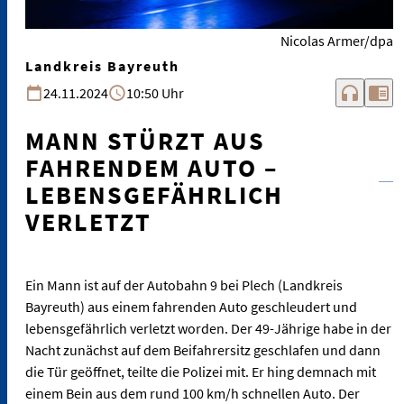
Nicolas Armer/dpa
Landkreis Bayreuth
headphones
chrome_reader_mode
24.11.2024
10:50 Uhr
MANN STÜRZT AUS
FAHRENDEM AUTO –
LEBENSGEFÄHRLICH
VERLETZT
Ein Mann ist auf der Autobahn 9 bei Plech (Landkreis
Bayreuth) aus einem fahrenden Auto geschleudert und
lebensgefährlich verletzt worden. Der 49-Jährige habe in der
Nacht zunächst auf dem Beifahrersitz geschlafen und dann
die Tür geöffnet, teilte die Polizei mit. Er hing demnach mit
einem Bein aus dem rund 100 km/h schnellen Auto. Der