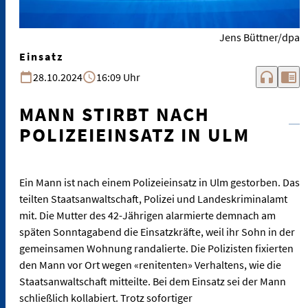
Jens Büttner/dpa
Einsatz
headphones
chrome_reader_mode
28.10.2024
16:09 Uhr
MANN STIRBT NACH
POLIZEIEINSATZ IN ULM
Ein Mann ist nach einem Polizeieinsatz in Ulm gestorben. Das
teilten Staatsanwaltschaft, Polizei und Landeskriminalamt
mit. Die Mutter des 42-Jährigen alarmierte demnach am
späten Sonntagabend die Einsatzkräfte, weil ihr Sohn in der
gemeinsamen Wohnung randalierte. Die Polizisten fixierten
den Mann vor Ort wegen «renitenten» Verhaltens, wie die
Staatsanwaltschaft mitteilte. Bei dem Einsatz sei der Mann
schließlich kollabiert. Trotz sofortiger