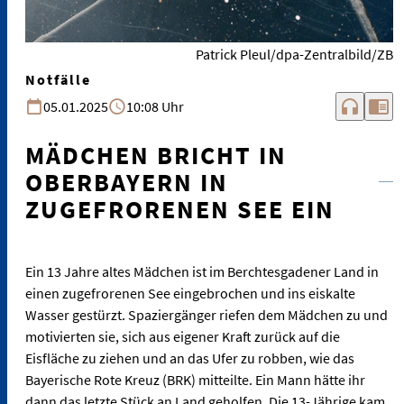
Patrick Pleul/dpa-Zentralbild/ZB
Notfälle
headphones
chrome_reader_mode
05.01.2025
10:08 Uhr
MÄDCHEN BRICHT IN
OBERBAYERN IN
ZUGEFRORENEN SEE EIN
Ein 13 Jahre altes Mädchen ist im Berchtesgadener Land in
einen zugefrorenen See eingebrochen und ins eiskalte
Wasser gestürzt. Spaziergänger riefen dem Mädchen zu und
motivierten sie, sich aus eigener Kraft zurück auf die
Eisfläche zu ziehen und an das Ufer zu robben, wie das
Bayerische Rote Kreuz (BRK) mitteilte. Ein Mann hätte ihr
dann das letzte Stück an Land geholfen. Die 13-Jährige kam