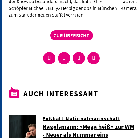
der Show so besonders macht, das hat «LOL»-
Lachen z
Schöpfer Michael «Bully» Herbig der dpa in München
Kameras
zum Start der neuen Staffel verraten.
ZUR ÜBERSICHT
AUCH INTERESSANT
Fußball-Nationalmannschaft
Nagelsmann: «Mega heiß» zur WM
- Neuer als Nummer eins