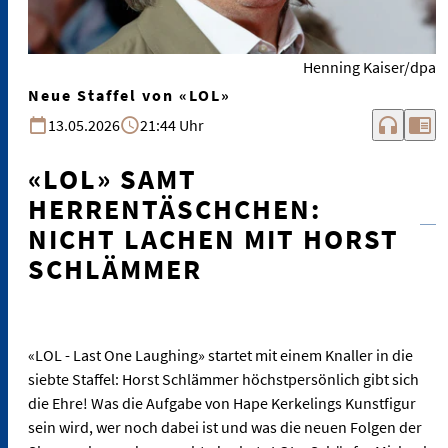
Henning Kaiser/dpa
Neue Staffel von «LOL»
headphones
chrome_reader_mode
13.05.2026
21:44 Uhr
«LOL» SAMT
HERRENTÄSCHCHEN:
NICHT LACHEN MIT HORST
SCHLÄMMER
«LOL - Last One Laughing» startet mit einem Knaller in die
siebte Staffel: Horst Schlämmer höchstpersönlich gibt sich
die Ehre! Was die Aufgabe von Hape Kerkelings Kunstfigur
sein wird, wer noch dabei ist und was die neuen Folgen der