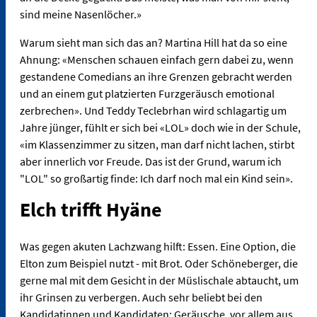
sind meine Nasenlöcher.»
Warum sieht man sich das an? Martina Hill hat da so eine
Ahnung: «Menschen schauen einfach gern dabei zu, wenn
gestandene Comedians an ihre Grenzen gebracht werden
und an einem gut platzierten Furzgeräusch emotional
zerbrechen». Und Teddy Teclebrhan wird schlagartig um
Jahre jünger, fühlt er sich bei «LOL» doch wie in der Schule,
«im Klassenzimmer zu sitzen, man darf nicht lachen, stirbt
aber innerlich vor Freude. Das ist der Grund, warum ich
"LOL" so großartig finde: Ich darf noch mal ein Kind sein».
Elch trifft Hyäne
Was gegen akuten Lachzwang hilft: Essen. Eine Option, die
Elton zum Beispiel nutzt - mit Brot. Oder Schöneberger, die
gerne mal mit dem Gesicht in der Müslischale abtaucht, um
ihr Grinsen zu verbergen. Auch sehr beliebt bei den
Kandidatinnen und Kandidaten: Geräusche, vor allem aus