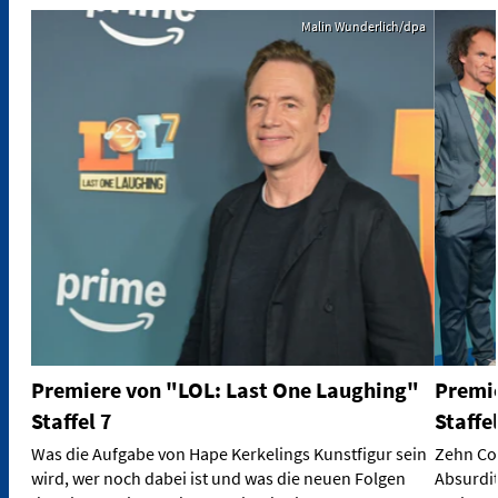
Malin Wunderlich/dpa
Premiere von "LOL: Last One Laughing"
Premie
Staffel 7
Staffel
Was die Aufgabe von Hape Kerkelings Kunstfigur sein
Zehn Com
wird, wer noch dabei ist und was die neuen Folgen
Absurdi