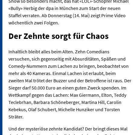
Show so besonders macht, das hat «LOL»-Schöpfer Michael
«Bully» Herbig der dpa in München zum Start der neuen
Staffel verraten. Ab Donnerstag (14. Mai) zeigt Prime Video
wöchentlich zwei Folgen.
Der Zehnte sorgt für Chaos
Inhaltlich bleibt alles beim Alten. Zehn Comedians
versuchen, sich gegenseitig mit Absurditäten, Späßen und
Comedy-Nummern zum Lachen zu bringen, beobachtet von
mehr als 40 Kameras. Einmal Lachen ist erlaubt, beim
zweiten Mal trötet der Buzzer und der Betroffene ist raus. Der
Sieger darf 50.000 Euro an einen guten Zweck spenden. Im
Wettkampf gegen das Lachen: Max Giermann, Elton, Teddy
Teclebrhan, Barbara Schöneberger, Martina Hill, Carolin
Kebekus, Olaf Schubert, Michelle Hunziker und Torsten
Sträter.
Und der mysteriöse zehnte Kandidat? Der bringt dieses Mal