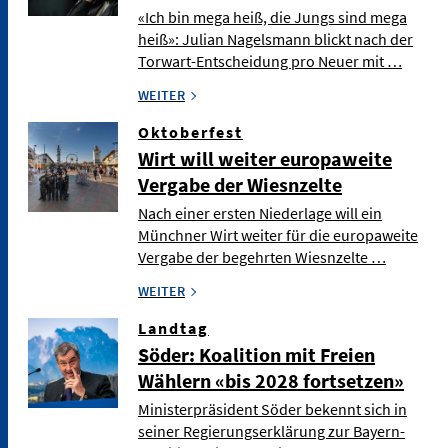
«Ich bin mega heiß, die Jungs sind mega
heiß»: Julian Nagelsmann blickt nach der
Torwart-Entscheidung pro Neuer mit …
WEITER
Oktoberfest
Wirt will weiter europaweite
Vergabe der Wiesnzelte
Nach einer ersten Niederlage will ein
Münchner Wirt weiter für die europaweite
Vergabe der begehrten Wiesnzelte …
WEITER
Landtag
Söder: Koalition mit Freien
Wählern «bis 2028 fortsetzen»
Ministerpräsident Söder bekennt sich in
seiner Regierungserklärung zur Bayern-