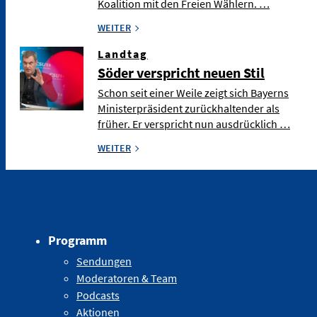
Koalition mit den Freien Wählern. …
WEITER
Landtag
Söder verspricht neuen Stil
Schon seit einer Weile zeigt sich Bayerns
Ministerpräsident zurückhaltender als
früher. Er verspricht nun ausdrücklich …
WEITER
Programm
Sendungen
Moderatoren & Team
Podcasts
Aktionen