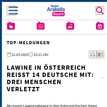
TOP-MELDUNGEN
headphones
chrome_reader_mode
12.03.2023
13:11 Uhr
LAWINE IN ÖSTERREICH
REISST 14 DEUTSCHE MIT: D
REI MENSCHEN V
ERLETZT
Bei einem Lawinenabgang in den österreichischen Alpen