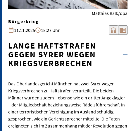
Matthias Balk/dpa
Bürgerkrieg
headphones
chrome_reader_mode
11.11.2025
18:27 Uhr
LANGE HAFTSTRAFEN
GEGEN SYRER WEGEN
KRIEGSVERBRECHEN
Das Oberlandesgericht München hat zwei Syrer wegen
Kriegsverbrechen zu Haftstrafen verurteilt. Die beiden
Männer wurden zudem – ebenso wie ein dritter Angeklagter
– der Mitgliedschaft beziehungsweise Rädelsführerschaft in
einer terroristischen Vereinigung im Ausland schuldig
gesprochen, wie ein Gerichtssprecher mitteilte. Die Taten
ereigneten sich im Zusammenhang mit der Revolution gegen