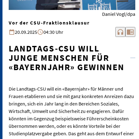
Daniel Vogl/dpa
Vor der CSU-Fraktionsklausur
headphones
chrome_reader_mode
20.09.2025
04:30 Uhr
LANDTAGS-CSU WILL
JUNGE MENSCHEN FÜR
«BAYERNJAHR» GEWINNEN
Die Landtags-CSU will ein «Bayernjahr» für Männer und
Frauen etablieren und sie mit ganz konkreten Anreizen dazu
bringen, sich ein Jahr lang in den Bereichen Soziales,
Wirtschaft, Umwelt und Sicherheit zu engagieren. Dafür
könnten im Gegenzug beispielsweise Führerscheinkosten
übernommen werden, oder es könnte Vorteile bei der
Studienplatzvergabe geben. Das geht aus dem Entwurf einer