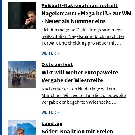
Fußball-Nationalmannschaft
Nagelsmann: «Mega heiß» zur WM
- Neuer als Nummer eins
«Ich bin mega heiß, die Jungs sind mega
heiß»: Julian Nagelsmann blickt nach der
Torwart-Entscheidung pro Neuer mit …
WEITER
Oktoberfest
Wirt will weiter europaweite
Vergabe der Wiesnzelte
Nach einer ersten Niederlage will ein
Münchner Wirt weiter für die europaweite
Vergabe der begehrten Wiesnzelte …
WEITER
Landtag
Söder: Koalition mit Freien