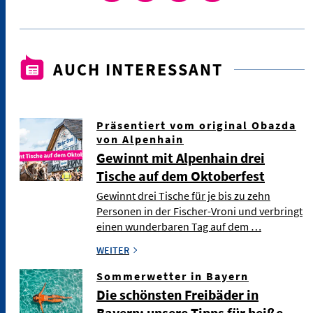
AUCH INTERESSANT
Präsentiert vom original Obazda
von Alpenhain
Gewinnt mit Alpenhain drei
Tische auf dem Oktoberfest
Gewinnt drei Tische für je bis zu zehn
Personen in der Fischer-Vroni und verbringt
einen wunderbaren Tag auf dem …
WEITER
Sommerwetter in Bayern
Die schönsten Freibäder in
Bayern: unsere Tipps für heiße