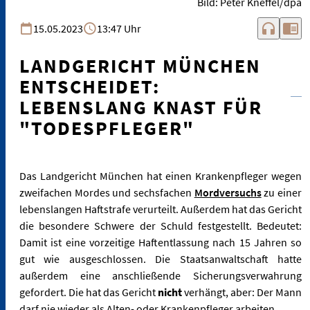
Bild: Peter Kneffel/dpa
headphones
chrome_reader_mode
15.05.2023
13:47 Uhr
LANDGERICHT MÜNCHEN
ENTSCHEIDET:
LEBENSLANG KNAST FÜR
"TODESPFLEGER"
Das Landgericht München hat einen Krankenpfleger wegen
zweifachen Mordes und sechsfachen
Mordversuchs
zu einer
lebenslangen Haftstrafe verurteilt. Außerdem hat das Gericht
die besondere Schwere der Schuld festgestellt. Bedeutet:
Damit ist eine vorzeitige Haftentlassung nach 15 Jahren so
gut wie ausgeschlossen. Die Staatsanwaltschaft hatte
außerdem eine anschließende Sicherungsverwahrung
gefordert. Die hat das Gericht
nicht
verhängt, aber: Der Mann
darf nie wieder als Alten- oder Krankenpfleger arbeiten.