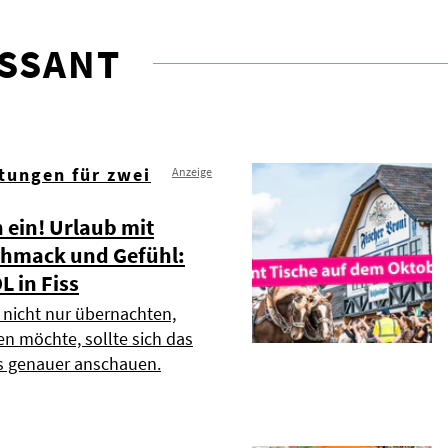
ESSANT
tungen für zwei
Anzeige
 ein! Urlaub mit
chmack und Gefühl:
L in Fiss
 nicht nur übernachten,
 möchte, sollte sich das
ss genauer anschauen.