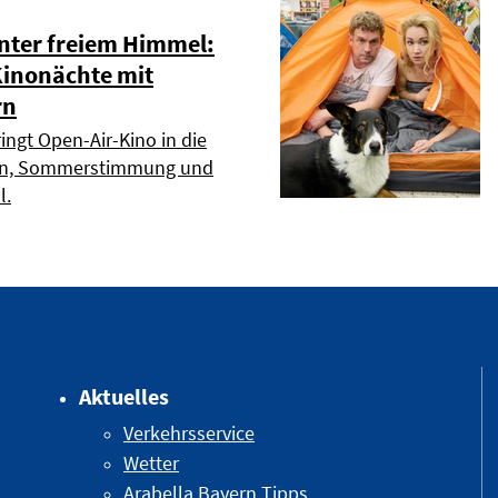
nter freiem Himmel:
Kinonächte mit
rn
ingt Open-Air-Kino in die
men, Sommerstimmung und
l.
Aktuelles
Verkehrsservice
Wetter
Arabella Bayern Tipps