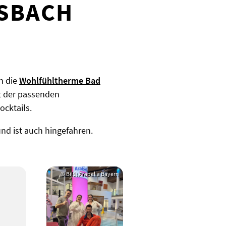
SBACH
n die
Wohlfühltherme Bad
it der passenden
ocktails.
nd ist auch hingefahren.
© Bild: Arabella Bayern