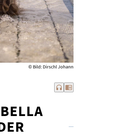
© Bild: Dirschl Johann
headphones
chrome_reader_mode
ABELLA
DER