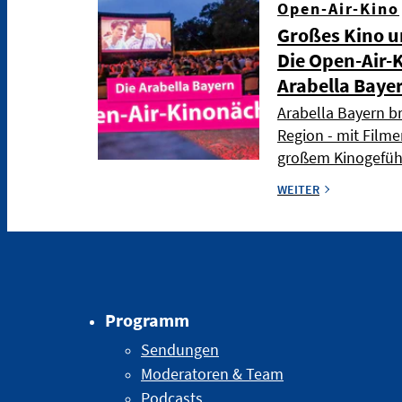
Open-Air-Kino
Großes Kino u
Die Open-Air-
Arabella Baye
Arabella Bayern br
Region - mit Fil
großem Kinogefüh
WEITER
Programm
Sendungen
Moderatoren & Team
Podcasts