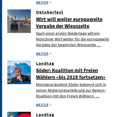
WEITER
Oktoberfest
Wirt will weiter europaweite
Vergabe der Wiesnzelte
Nach einer ersten Niederlage will ein
Münchner Wirt weiter für die europaweite
Vergabe der begehrten Wiesnzelte …
WEITER
Landtag
Söder: Koalition mit Freien
Wählern «bis 2028 fortsetzen»
Ministerpräsident Söder bekennt sich in
seiner Regierungserklärung zur Bayern-
Koalition mit den Freien Wählern. …
WEITER
Landtag