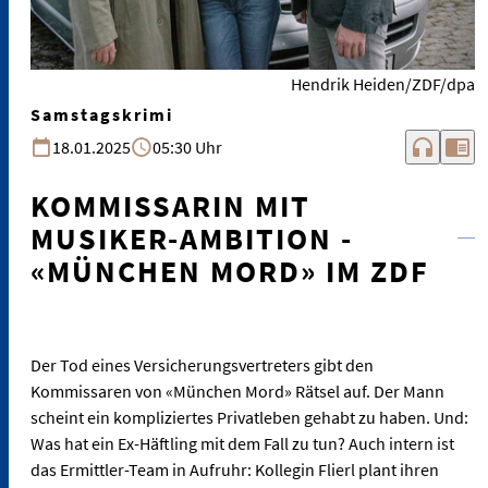
Hendrik Heiden/ZDF/dpa
Samstagskrimi
headphones
chrome_reader_mode
18.01.2025
05:30 Uhr
KOMMISSARIN MIT
MUSIKER-AMBITION -
«MÜNCHEN MORD» IM ZDF
Der Tod eines Versicherungsvertreters gibt den
Kommissaren von «München Mord» Rätsel auf. Der Mann
scheint ein kompliziertes Privatleben gehabt zu haben. Und:
Was hat ein Ex-Häftling mit dem Fall zu tun? Auch intern ist
das Ermittler-Team in Aufruhr: Kollegin Flierl plant ihren