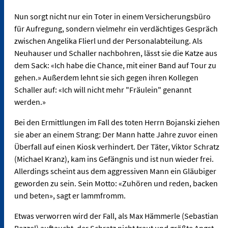
Nun sorgt nicht nur ein Toter in einem Versicherungsbüro
für Aufregung, sondern vielmehr ein verdächtiges Gespräch
zwischen Angelika Flierl und der Personalabteilung. Als
Neuhauser und Schaller nachbohren, lässt sie die Katze aus
dem Sack: «Ich habe die Chance, mit einer Band auf Tour zu
gehen.» Außerdem lehnt sie sich gegen ihren Kollegen
Schaller auf: «Ich will nicht mehr "Fräulein" genannt
werden.»
Bei den Ermittlungen im Fall des toten Herrn Bojanski ziehen
sie aber an einem Strang: Der Mann hatte Jahre zuvor einen
Überfall auf einen Kiosk verhindert. Der Täter, Viktor Schratz
(Michael Kranz), kam ins Gefängnis und ist nun wieder frei.
Allerdings scheint aus dem aggressiven Mann ein Gläubiger
geworden zu sein. Sein Motto: «Zuhören und reden, backen
und beten», sagt er lammfromm.
Etwas verworren wird der Fall, als Max Hämmerle (Sebastian
Bezzel) auftaucht, der Schratz nicht traut und größte Angst