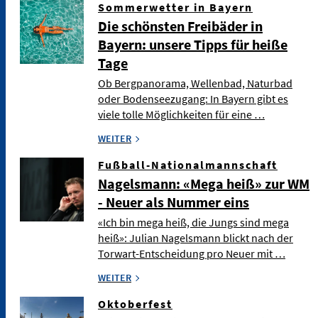
Sommerwetter in Bayern
Die schönsten Freibäder in
Bayern: unsere Tipps für heiße
Tage
Ob Bergpanorama, Wellenbad, Naturbad
oder Bodenseezugang: In Bayern gibt es
viele tolle Möglichkeiten für eine …
WEITER
Fußball-Nationalmannschaft
Nagelsmann: «Mega heiß» zur WM
- Neuer als Nummer eins
«Ich bin mega heiß, die Jungs sind mega
heiß»: Julian Nagelsmann blickt nach der
Torwart-Entscheidung pro Neuer mit …
WEITER
Oktoberfest