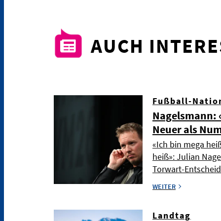
AUCH INTER
Fußball-Natio
Nagelsmann: «
Neuer als Nu
«Ich bin mega hei
heiß»: Julian Nag
Torwart-Entschei
WEITER
Landtag