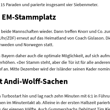
 15 Paraden und parierte insgesamt vier Siebenmeter.
 EM-Stammplatz
beide Mannschaften wieder. Dann treffen Knorr und Co. zu
hr/ZDF) erneut auf das Heimatland von Coach Gislason. Die
chweden und Norwegen statt.
 in Bayern daher auch die optimale Möglichkeit, auf sich a
rhöhen. «Der Stamm steht, aber die Tür ist für alle anderen 
 an. Mitte Dezember wird der Isländer seinen Kader nomin
t Andi-Wolff-Sachen
n Turbostart hin und lag nach zehn Minuten mit 6:1 in Führ
nen im Minutentakt ab. Alleine in der ersten Halbzeit parier
aus der eigenen Hälfte. Auch Gummersbachs Debütant Tim Kie