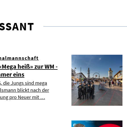
ESSANT
nalmannschaft
Mega heiß» zur WM -
mmer eins
ß, die Jungs sind mega
elsmann blickt nach der
dung pro Neuer mit …