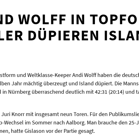
D WOLFF IN TOPFO
ER DÜPIEREN ISLA
Bestform und Weltklasse-Keeper Andi Wolff haben die deuts
ben Jahr mächtig überzeugt und Island düpiert. Die Mannsc
 in Nürnberg überraschend deutlich mit 42:31 (20:14) und ta
uri Knorr mit insgesamt neun Toren. Für den Publikumsliebl
lub-Wechsel im Sommer nach Aalborg. Man brauche den 25-J
en, hatte Gislason vor der Partie gesagt.