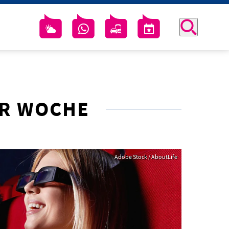
ER WOCHE
Adobe Stock / AboutLife