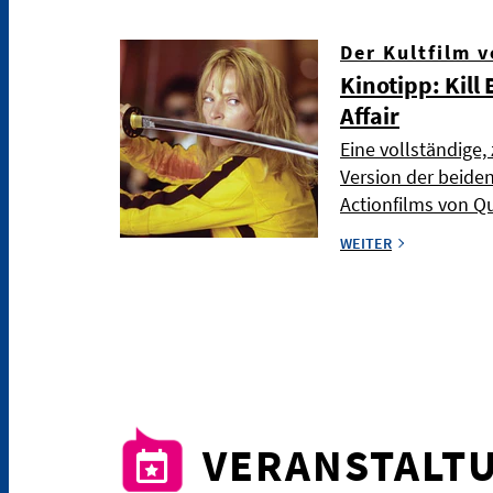
Der Kultfilm 
Kinotipp: Kill 
Affair
Eine vollständig
Version der beide
Actionfilms von Q
WEITER
VERANSTALT