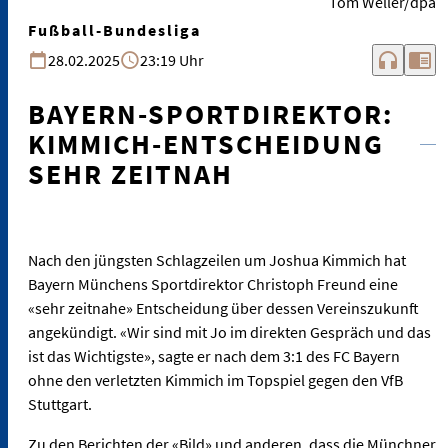
Tom Weller/dpa
Fußball-Bundesliga
headphones
chrome_reader_mode
28.02.2025
23:19 Uhr
BAYERN-SPORTDIREKTOR:
KIMMICH-ENTSCHEIDUNG
SEHR ZEITNAH
Nach den jüngsten Schlagzeilen um Joshua Kimmich hat
Bayern Münchens Sportdirektor Christoph Freund eine
«sehr zeitnahe» Entscheidung über dessen Vereinszukunft
angekündigt. «Wir sind mit Jo im direkten Gespräch und das
ist das Wichtigste», sagte er nach dem 3:1 des FC Bayern
ohne den verletzten Kimmich im Topspiel gegen den VfB
Stuttgart.
Zu den Berichten der «Bild» und anderen, dass die Münchner