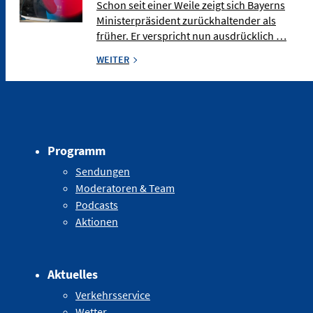
Schon seit einer Weile zeigt sich Bayerns
Ministerpräsident zurückhaltender als
früher. Er verspricht nun ausdrücklich …
WEITER
Programm
Sendungen
Moderatoren & Team
Podcasts
Aktionen
Aktuelles
Verkehrsservice
Wetter