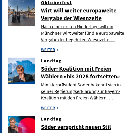
Oktoberfest
Wirt will weiter europaweite
Vergabe der Wiesnzelte
Nach einer ersten Niederlage will ein
Münchner Wirt weiter für die europaweite
Vergabe der begehrten Wiesnzelte …
WEITER
Landtag
Söder: Koalition mit Freien
Wählern «bis 2028 fortsetzen»
Ministerpräsident Söder bekennt sich in
seiner Regierungserklärung zur Bayern-
Koalition mit den Freien Wählern. …
WEITER
Landtag
Söder verspricht neuen Stil