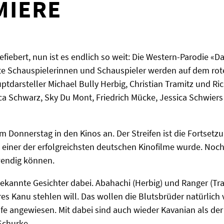
MIERE
iebert, nun ist es endlich so weit: Die Western-Parodie «D
te Schauspielerinnen und Schauspieler werden auf dem rot
ptdarsteller Michael Bully Herbig, Christian Tramitz und Ri
ca Schwarz, Sky Du Mont, Friedrich Mücke, Jessica Schwier
m Donnerstag in den Kinos an. Der Streifen ist die Fortset
 einer der erfolgreichsten deutschen Kinofilme wurde. Noch 
wendig können.
 bekannte Gesichter dabei. Abahachi (Herbig) und Ranger (T
es Kanu stehlen will. Das wollen die Blutsbrüder natürlich v
ilfe angewiesen. Mit dabei sind auch wieder Kavanian als de
Schurke.