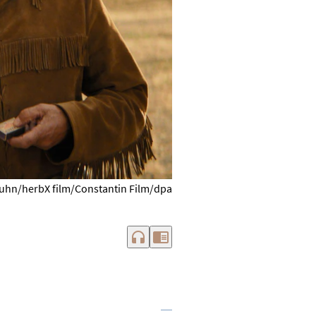
uhn/herbX film/Constantin Film/dpa
headphones
chrome_reader_mode