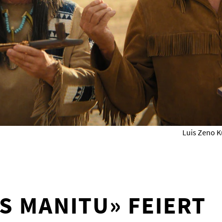
Luis Zeno K
S MANITU» FEIERT