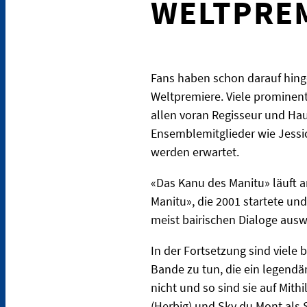
WELTPRE
Fans haben schon darauf hingef
Weltpremiere. Viele prominen
allen voran Regisseur und Hau
Ensemblemitglieder wie Jessi
werden erwartet.
«Das Kanu des Manitu» läuft a
Manitu», die 2001 startete und
meist bairischen Dialoge aus
In der Fortsetzung sind viele
Bande zu tun, die ein legendär
nicht und so sind sie auf Mith
(Herbig) und Sky du Mont als 