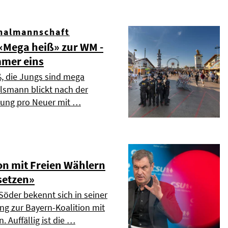
nalmannschaft
Mega heiß» zur WM -
mmer eins
ß, die Jungs sind mega
elsmann blickt nach der
dung pro Neuer mit …
on mit Freien Wählern
setzen»
Söder bekennt sich in seiner
ng zur Bayern-Koalition mit
. Auffällig ist die …