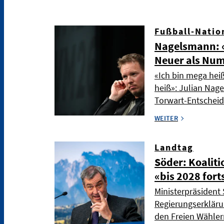
Fußball-Natio
Nagelsmann: «
Neuer als Nu
«Ich bin mega hei
heiß»: Julian Nag
Torwart-Entschei
WEITER
Landtag
Söder: Koaliti
«bis 2028 fort
Ministerpräsident 
Regierungserkläru
den Freien Wählern