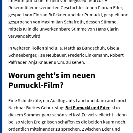
Im Mittelpunkt der erneut von Regisseur Marcus H.
Rosenmüller inszenierten Geschichte stehen Florian Eder,
gespielt von Florian Brückner und der Pumuckl, gespielt und
gesprochen von Maximilian Schafroth, dessen Stimme
mittels KI in die unverkennbare Stimme von Hans Clarin
verwandelt wird.
In weiteren Rollen sind u. a. Matthias Bundschuh, Gisela
Schneeberger, Ilse Neubauer, Frederic Linkemann, Robert
Palfrader, Anja Knauer u.v.m. zu sehen.
Worum geht's im neuen
Pumuckl-Film?
Eine Schildkröte, ein Ausflug aufs Land und dann auch noch
Nachbar Burkes Geburtstag:
Bei Pumuckl und Eder
ist in
diesem Sommer ganz schön viel los! Zu viel vielleicht - denn
bei so vielen Ereignissen schaffen es die beiden kaum noch,
ordentlich miteinander zu sprechen. Zwischen Eder und