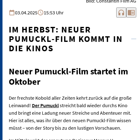
Bild: Constantin Film AG
headphones
chrome_reader_mode
03.04.2025
15:53 Uhr
IM HERBST: NEUER
PUMUCKL-FILM KOMMT IN
DIE KINOS
Neuer Pumuckl-Film startet im
Oktober
Der frechste Kobold aller Zeiten kehrt zurück auf die große
Leinwand!
Der Pumuckl
streicht bald wieder durchs Kino
und bringt eine Ladung neuer Streiche und Abenteuer mit.
Hier ist alles, was ihr über den neuen Pumuckl-Film wissen
müsst – von der Story bis zu den lustigen Vorschauen.